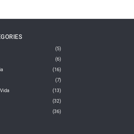
GORIES
5
6
ia
16
7
 Vida
13
32
iu? A Verdade Sobre A
Urso-Preto Morre Eletrocutado Em
36
ta Mais Rica Do Mundo
Poste De Energia Elétrica Nos EUA
1 semana ago