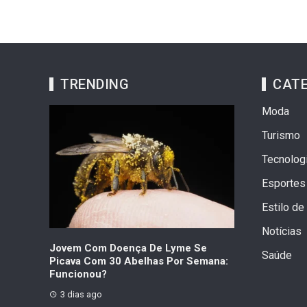
TRENDING
CATE
Moda
Turismo
Tecnolog
Esportes
Estilo de
Notícias
a As 10
Jovem Com Doença De Lyme Se
Choupette Fal
Saúde
mpregos
Picava Com 30 Abelhas Por Semana:
Fortuna Da Ga
Funcionou?
1 semana ago
3 dias ago