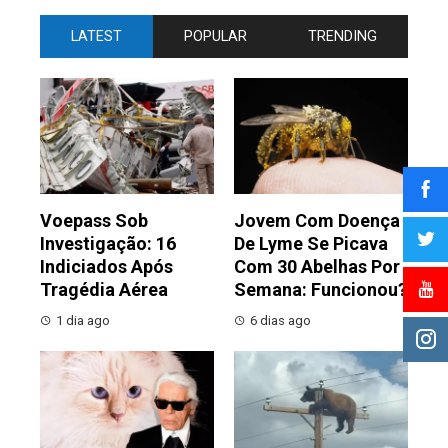
LATEST
POPULAR
TRENDING
Voepass Sob
Jovem Com Doença
Investigação: 16
De Lyme Se Picava
Indiciados Após
Com 30 Abelhas Por
Tragédia Aérea
Semana: Funcionou?
1 dia ago
6 dias ago