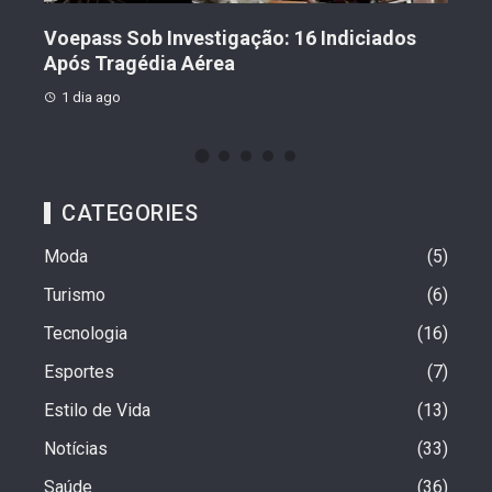
il?
Voepass Sob Investigação: 16 Indiciados
Jov
Após Tragédia Aérea
30 
1 dia ago
6 d
CATEGORIES
Moda
5
Turismo
6
Tecnologia
16
Esportes
7
Estilo de Vida
13
Notícias
33
Saúde
36