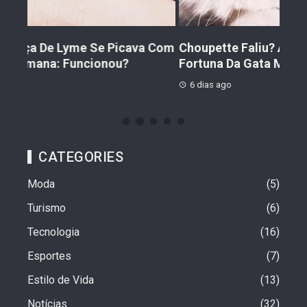
 Com
Choupette Faliu? A Verdade Sobre A
Urs
Fortuna Da Gata Mais Rica Do Mundo
Ener
6 dias ago
7 d
CATEGORIES
Moda
5
Turismo
6
Tecnologia
16
Esportes
7
Estilo de Vida
13
Notícias
32