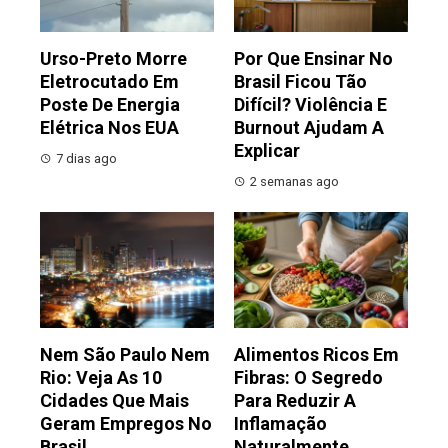
Urso-Preto Morre
Por Que Ensinar No
Eletrocutado Em
Brasil Ficou Tão
Poste De Energia
Difícil? Violência E
Elétrica Nos EUA
Burnout Ajudam A
Explicar
7 dias ago
2 semanas ago
Nem São Paulo Nem
Alimentos Ricos Em
Rio: Veja As 10
Fibras: O Segredo
Cidades Que Mais
Para Reduzir A
Geram Empregos No
Inflamação
Brasil
Naturalmente