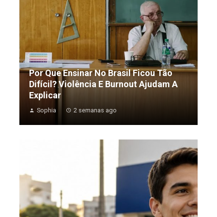
Por Que Ensinar No Brasil Ficou Tão
Difícil? Violência E Burnout Ajudam A
Explicar
Sophia
2 semanas ago