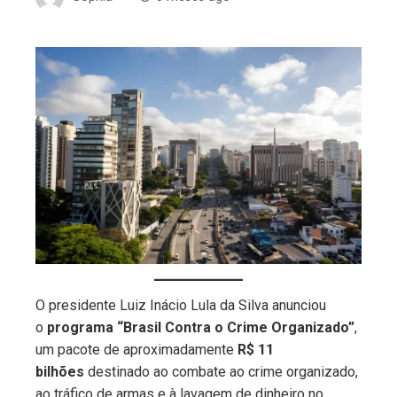
ebook
ter
edIn
erest
mbleupon
O presidente Luiz Inácio Lula da Silva anunciou
o
programa “Brasil Contra o Crime Organizado”
,
l
um pacote de aproximadamente
R$ 11
bilhões
destinado ao combate ao crime organizado,
ao tráfico de armas e à lavagem de dinheiro no