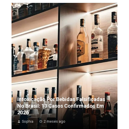
Intoxicação Por Bebidas Falsificadas
No Brasil: 13 Casos Confirmados Em
2026
Sophia
2 meses ago