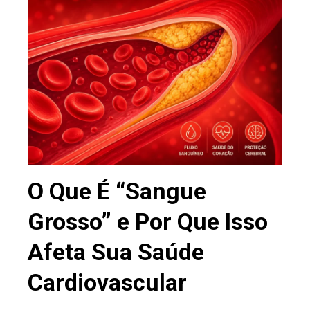
ebook
ter
edIn
erest
mbleupon
O Que É “Sangue
Grosso” e Por Que Isso
l
Afeta Sua Saúde
Cardiovascular