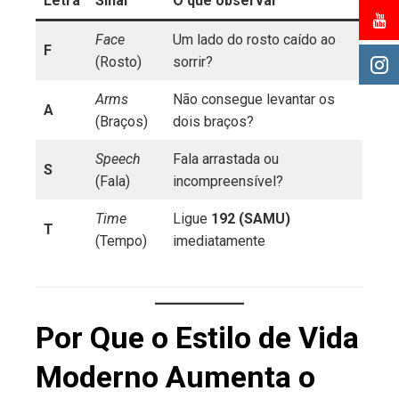
Letra
Sinal
O que observar
Face
Um lado do rosto caído ao
F
(Rosto)
sorrir?
Arms
Não consegue levantar os
A
(Braços)
dois braços?
Speech
Fala arrastada ou
S
(Fala)
incompreensível?
Time
Ligue
192 (SAMU)
T
(Tempo)
imediatamente
Por Que o Estilo de Vida
Moderno Aumenta o