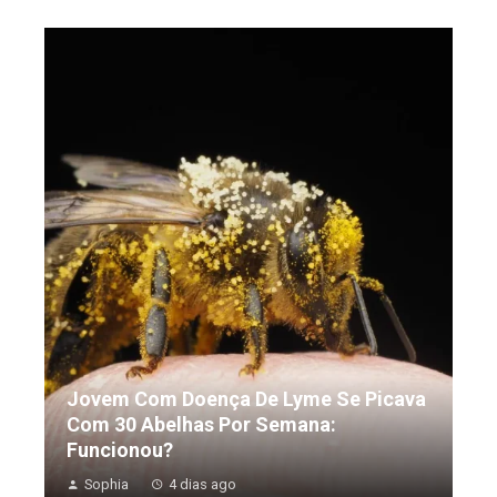
Jovem Com Doença De Lyme Se Picava
Com 30 Abelhas Por Semana:
Funcionou?
Sophia
4 dias ago