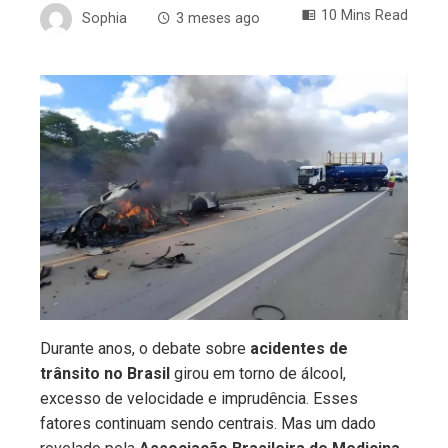
10 Mins Read
Sophia
3 meses ago
ebook
ter
edIn
erest
mbleupon
Durante anos, o debate sobre
acidentes de
trânsito no Brasil
girou em torno de álcool,
l
excesso de velocidade e imprudência. Esses
fatores continuam sendo centrais. Mas um dado