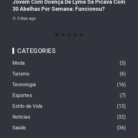
ades
Jovem Com Doença De Lyme Se Picava Com
Cho
30 Abelhas Por Semana: Funcionou?
For
5 dias ago
1 
CATEGORIES
Moda
5
Turismo
6
Tecnologia
16
Esportes
7
Estilo de Vida
13
Notícias
32
Saúde
36