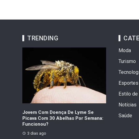
TRENDING
CATE
Moda
Turismo
Tecnolog
Esportes
Estilo de
Notícias
a As 10
Jovem Com Doença De Lyme Se
Choupette Fal
Saúde
mpregos
Picava Com 30 Abelhas Por Semana:
Fortuna Da Ga
Funcionou?
7 dias ago
3 dias ago