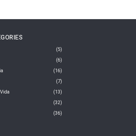
GORIES
5
6
ia
16
7
 Vida
13
32
iu? A Verdade Sobre A
Urso-Preto Morre Eletrocutado Em
36
ta Mais Rica Do Mundo
Poste De Energia Elétrica Nos EUA
1 semana ago