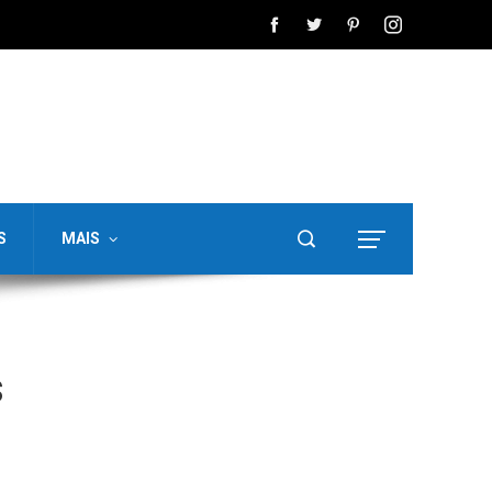
S
MAIS
s