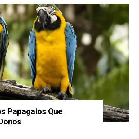
s Papagaios Que
 Donos