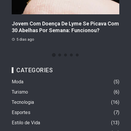
ades
Jovem Com Doença De Lyme Se Picava Com
Cho
30 Abelhas Por Semana: Funcionou?
For
5 dias ago
1 
CATEGORIES
Moda
5
Turismo
6
Tecnologia
16
Esportes
7
Estilo de Vida
13