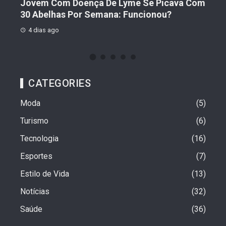
ades
Jovem Com Doença De Lyme Se Picava Com
Cho
30 Abelhas Por Semana: Funcionou?
For
4 dias ago
1 
CATEGORIES
Moda
5
Turismo
6
Tecnologia
16
Esportes
7
Estilo de Vida
13
Notícias
32
Saúde
36