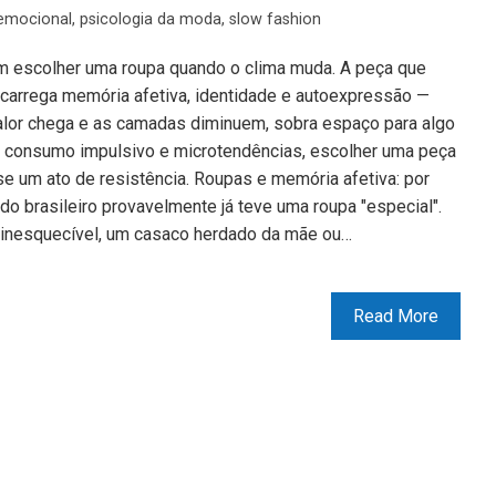
emocional
,
psicologia da moda
,
slow fashion
m escolher uma roupa quando o clima muda. A peça que
carrega memória afetiva, identidade e autoexpressão —
alor chega e as camadas diminuem, sobra espaço para algo
e consumo impulsivo e microtendências, escolher uma peça
e um ato de resistência. Roupas e memória afetiva: por
o brasileiro provavelmente já teve uma roupa "especial".
inesquecível, um casaco herdado da mãe ou…
Read More