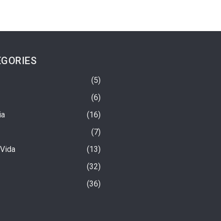
GORIES
5
6
ia
16
7
 Vida
13
32
iu? A Verdade Sobre A
Urso-Preto Morre Eletrocutado Em
36
ta Mais Rica Do Mundo
Poste De Energia Elétrica Nos EUA
1 semana ago