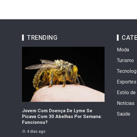
TRENDING
CATE
Moda
Turismo
Tecnolog
Esportes
Estilo de
Notícias
a As 10
Jovem Com Doença De Lyme Se
Choupette Fal
Saúde
mpregos
Picava Com 30 Abelhas Por Semana:
Fortuna Da Ga
Funcionou?
1 semana ago
4 dias ago